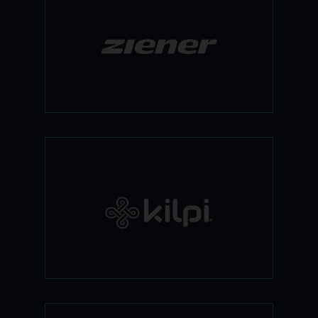
השנה ליין ביגוד סקי ספורטיבי במיוחד,
המאופיין בירידה לפרטים ורמה טכנית גבוהה,
כיאה למותג הידוע. את מעילי הסקי
והמכנסיים של צינר תמצאו במגוון גדול של
דגמים וברמת מחירים נמוכה עד בינונית. אין
ספק שיש לכם כאן סוס מנצח להרבה שנים,
ועוד עם מלא סטייל ואופי.
חברת קילפי האירופאית מתמחה בביגוד סקי
ברמה טכנית גבוהה, עיצובים ספורטיביים
עדכניים, ומעל הכל- מחירים נוחים במיוחד.
ביגוד סקי לגברים, נשים וילדים, ביגוד תרמי
איכותי- כל אלה מעולם לא נראו טוב יותר,
במחיר נוח כל כך.