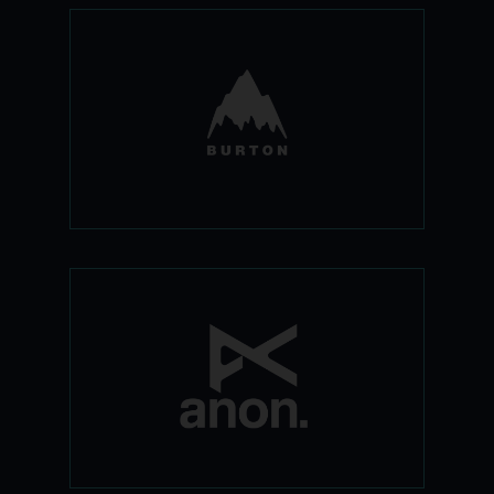
אם יש מותג אחד שלא צריך להציג לאף גולש
סנובורד זהו ברטון. לברטון יש חטיבת פיתוח
ומחקר מוקפדת כדי להבטיח להביא עד
אליכם את החידושים ברמה הגבוהה ביותר
מדי שנה בעולם הסנובורד.
חטיבת המשקפות והקסדות של ברטון
מציעה משקפות ברמות שונות לכל מזג אויר
וקסדות לכל סגנון ומחיר והכל עם המון
סטייל. איזון איכותי בין יכולת וסגנון מבטיחים
הנאה והתאמה על השלג כמו בחנות.