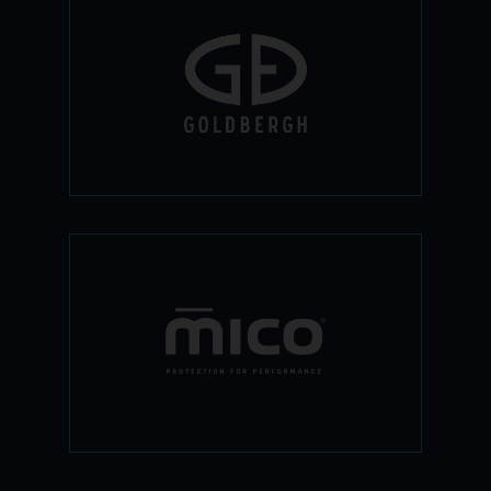
ביגוד סקי לקז'רי לנשים שאוהבות לדפוק לוק
של מיליון דולר. עם בדים איכותיים, סטרציים
וגזרות סופר מחמיאות- את תיראי הכי טוב
בזמן שאת עושה את מה שאת הכי אוהבת.
המותג המוביל באיטליה לביגוד טרמי. כל
המוצרים מגיעים ברמת הגימור הגבוהה
ביותר בשוק, ומיוצרים ע"י החומרים הנושמים
ביותר. תחת המותג מיקו ניתן למצוא חולצות
ומכנסיים טרמיים, חולצות פליס טרמי, גרבי
סקי מיוחדות, כפפות טרמיות, והחל מהשנה-
גם חזיות ותחתונים טרמיים! הכל בעוביים
שונים בצבעים מרהיבים ולכל המידות
והגילאים.