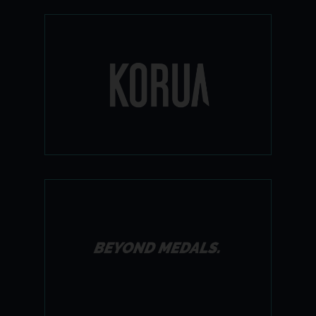
השילוב המושלם בין אופנת רחוב לביצועים
טכניים ללא פשרות. מה שהתחיל כקולקטיב
של גולשי העל קווין בקסטרום וטור
לונדסטרום, הפך לאחד המותגים המבוקשים
בעולם ועכשיו אצלנו.