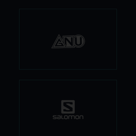
X GNUהאח הקטן והמופרע של ליב-טק, גם
הוא מבית מרווין, מגיע לישראל. עיצובים
מטורפים, שייפים משוגעים ובעיקר קרשים
מדהימים- כל אלו מחכים לכם עכשיו
בחנויות.
חברת ציוד הסקי הגדולה בעולם עכשיו גם
בישראל! קולקציה מלאה של ביגוד, ציוד
ואביזרים ברמה הגבוהה ביותר, עם סטייל
צרפתי מנצח. נעל הסקי הנמכרת בעולם,
מגלשיים לכל מקום בהר, ביגוד ספורטיבי-
הכל במקום אחד.