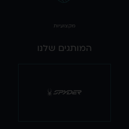
מקצועיות
המותגים שלנו
המותג היוקרתי והמכובד ביותר בענף ביגוד
ואביזרי הסקי. המוטו של ספיידר הוא שאיכות
ויופי כן הולכים יחד, ולכן כל בגד של ספיידר
זוכה לעיצוב המרשים ביותר ועשוי מהבדים
המתקדמים ביותר בתעשייה. ספיידר הינה
המלבישה הרשמית של נבחרות הסקי של
ארה"ב וקנדה.