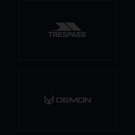
חברה בריטית המציעה ביגוד סקי איכותי
במספר רמות מחיר. הביגוד מאופיין בצבעים
ובעיצובים צעירים, ומתאים לגולשי סקי בכל
הרמות, המחפשים ביגוד איכותי במחירים
נוחים.
חברה אמריקאית הנחשבת למובילה בתחום
המיגון ואביזרי הסנובורד. הגנות לכל חלק
בגוף שאתם רק יכולים להעלות על דעתכם-
מהראש ועד הברכיים, ודרך המון המון
איברים נוספים שישארו לכם שלמים בזכות
הפיתוחים של דימון.