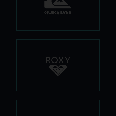
בסקי-פס תמצאו קולקציית ביגוד ואביזרים
רחבה הפונה בעיקר לקהל צעיר ומעודכן
שמחפש איכות ועיצוב עדכני במחירים
נגישים.
רוקסי- כי גם לבנות מגיע להנות... מותג
הנשים מבית מרווין מגיע לישראל ומציע
קולקציית ביגוד וקרשים לגולשת שיודעת מה
היא שווה...