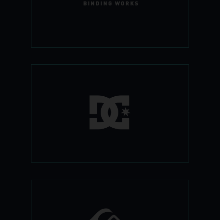
האלה, גם הביינדינגס שלהם לא דומים לשום
דבר אחר שגלשתם עליו עד היום.
הישר מאמריקה DC הגיעו לפה כדי להשאר,
ליין ביגוד מטורף, נעליים שיפילו אתכם
מהרגליים ובורדים בעיצובים חדשניים.אז אם
אתם רוצים להראות כמו טורסטיין הורגמו
ולגלוש עם הנעליים של טרוויס רייס - עכשיו
אתם יכולים. כי DC איז אין דה האוס!
קוויקסילבר ידועה בכל העולם כחברתמוצרי
גלישה- סקי, סנובורד, גלישת גלים וסקייט-