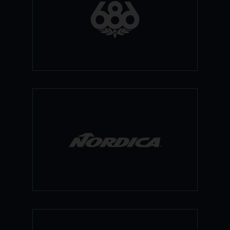
ענקית ביגוד הסנובורד האמריקאית עושה
עליה! מותג הביגוד השני הכי גדול בארה"ב
מתהדר בגזרות ועיצובים ייחודיים, לצד רמה
טכנית גבוהה שתהפוך את חופשת הסנובורד
הבאה שלכם לחלום!
ענק הנעליים האיטלקי, חברת נעלי הסקי
הוותיקה בארץ. נורדיקה ידועה כנעל הסקי
הנוחה ביותר בעולם ובעלת ביצועים יוצאי
דופן, והכל במגוון רחב מאוד של דגמים. כל
נעל ונעל אשר יוצאת מהחברה היא בעלת
רמתה גימור גבוהה ביותר, ואמינותה מדוברת
בפי רבים.
ענקית ביגוד הסקי והכפפות מגרמניה מציגה