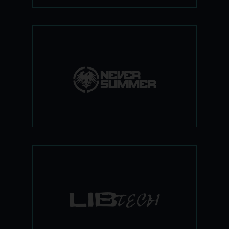
משנת 1991 ועד היום נבר סמר מייצרת
בורדים בעבודת יד, והכל תוצרת ארה"ב.
הבורדים של החברה נחשבים למוקפדים
ביותר בעולם עם שלוש שנים אחריות.
החברה מייצרת מספר מצומצם של בורדים
מדי שנה אשר נמכרים לחנויות מקצועיות
בלבד.
ענקית הסנובורד מארה"ב מגיעה לארץ
ומביאה איתה את הבננה המפורסמת
שכבשה את העולם. אם אתם מחפשים ציוד
איכותי שמוביל את כל התעשיה אחריו,
ליב-טק היא התשובה שלכם.