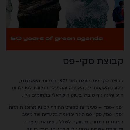
50 years of green agenda
קבוצת סקי-פס
קבוצת סקי-פס פועלת מאז 1975 בתחומי האאוטדור,
ספורט האקסטרים, האופנה וההנעלה הנלווית לפעילויות
חוץ, והינה גוף מוביל בשוק הישראלי בתחומים אלו.
"סקי-פס" – פעילויות ספורט החורף לסוגיו מרוכזות תחת
"סקי-פס", סקי-פס הינה יבואנית בלעדית של מיטב
המותגים בתחום, משווקת לשלל גופים את מוצריה
ומשרתת עשרות אלפי גולשי סקי וסנובורד בשנה.