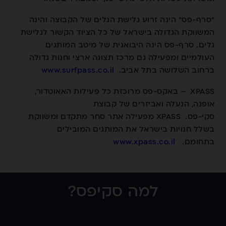
"סרף-פס" הינה זרוע גלישת הגלים של הקבוצה והינה
המשווקת הגדולה בישראל של כל הציוד הקשור לגלישת
גלים. סרף-פס הינה היבואנית של מיטב המותגים
העולמיים ומפעילה גם מרכז תצוגה ארצי וחנות גדולה
ברחוב השלושה בתל אביב.
www.surfpass.co.il
XPASS – באקס-פס מרוכזת כל פעילות האאוטדור,
אופנה, הנעלה ואביזרים של קבוצת
סקי-פס. XPASS מפעילה אתר סחר מתקדם ומשווקת
בשלל חנויות בישראל את המותגים המובילים
בתחומם.
www.xpass.co.il
למה סקיפס?