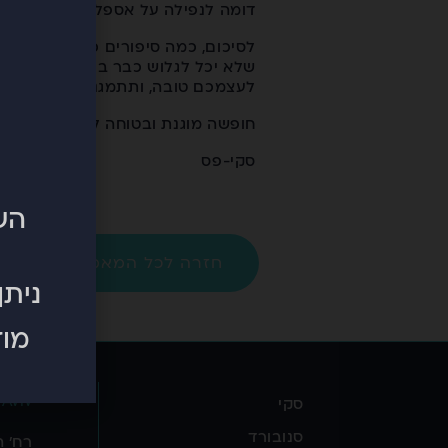
דומה לנפילה על אספלט..
לסיכום, כמה סיפורים כבר שמענו, ו
שלא יכל לגלוש כבר ביום השלישי אחר
לעצמכם טובה, ותתמגנו!
חופשה מוגנת ובטוחה לכולם!
סקי-פס
השלושה 3ב'
חזרה לכל המאמרים
ניתן
מוז
 Aviv
סקי
סנובורד