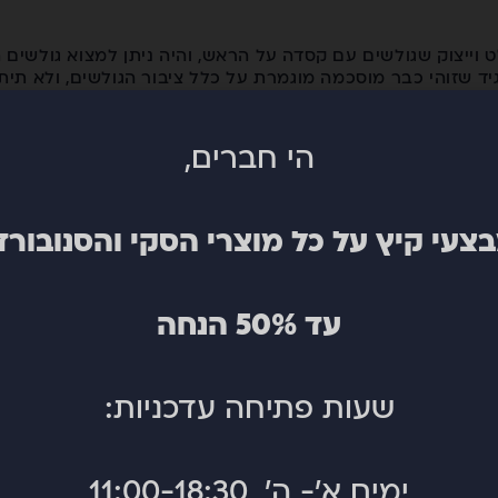
א היה מוחלט וייצוק שגולשים עם קסדה על הראש, והיה ניתן למצוא גולש
יד שזוהי כבר מוסכמה מוגמרת על כלל ציבור הגולשים, ולא תי
ס שאוסרים על גלישה ללא קסדה ועשויים להחרים לכם את כרטיס
ה חשוב לבדוק שהיא עומדת בתקן לנפילות סקי וסנובורד (לא
שהיא תעשה את עבודתה במידה והיא תצטרך. חשוב שהיא תיהיה נ
הי חברים,
קי ולא לרכוש, חשוב מאוד לבדוק את טיב הקסדה ומצבה הפני
ניתן לשים לב לזאת, ולכן ההשכרה לעיתים עשויה להיות מסוכנ
צעי קיץ על כל מוצרי הסקי והסנובורד
ילים היא ללא ספק שבירת/נקע של פרק כף היד. במהלך השבוע
פים להם, ולכן האינסטינקט הטבעי של הגוף הוא לשלוח את כפו
מכך, פרקי כף היד חוטפים בומבות רציניות, שלעיתים קרובות ע
עד 50% הנחה
לם גולשים, ועוד לא הזכרנו את תקופת השיקום בארץ. לא חבל?
שעות פתיחה עדכניות:
תם תודו לנו אחרי שתרכשו את המוצר הזה ותראו את חברים של
ראשון, בעיקר לגולשי סנובורד, מלא בנפילות על הישבן. כמה מ
רוב. חשוב לציין, שזה לא מוצר חובה לכל גולש כמו קסדה ומיג
ימים א'- ה' 11:00-18:30
ועות הראשונים, השלג לא רך כמו שראיתם בסרטים של רד-בול,