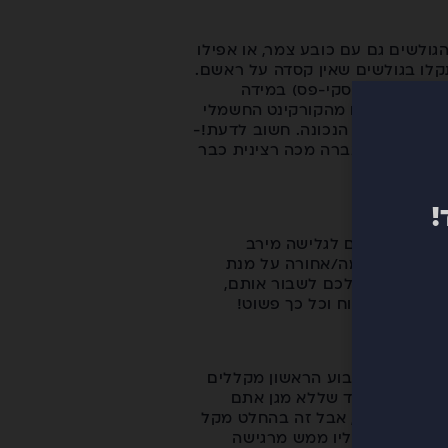
ים הגולשים גם עם כובע צמר, או אפילו
תקלו בגולשים שאין קסדה על ראשם.
 הרכבלים (הסקי-פס) במידה
, הקסדה שלכם מהקורקינט החשמלי
וחה ובמידה הנכונה. חשוב לדעת!-
מי, קסדה שעברה מכה רצינית כבר
ת!
!
ות הראשונים לגלישה מירב
ת הידיים קדימה/אחורה על מנת
שויות לגרום לכם לשבור אותם,
 זה זול, נוח וכל כך פשוט!
כם לידכם בשבוע הראשון מקללים
לא? בואו נגיד שללא מגן אתם
ון פרק כף יד, אבל זה בהחלט מקל
 וכל נפילה עליו ממש מרגישה