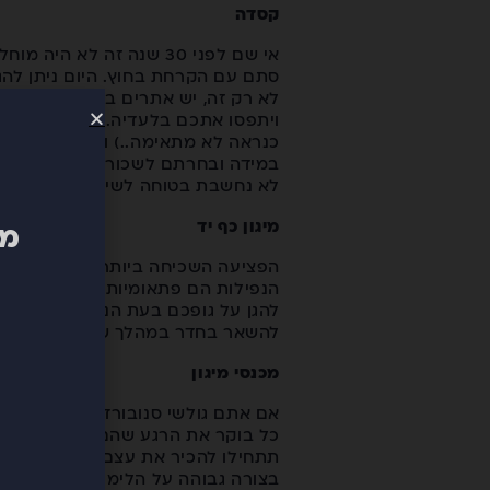
קסדה
אי שם לפני 30 שנה זה ל
סתם עם הקרחת בחוץ. היום ניתן להג
לא רק זה, יש אתרים ברחבי הגלובו
ויתפסו אתכם בלעדיה. ברכישת הקסד
כנראה לא מתאימה..) וזאת על מנת 
במידה ובחרתם לשכור קסדה באתר הס
לא נחשבת בטוחה לשימוש, ולא תמיד 
מיגון כף יד
מב
הפציעה השכיחה ביותר לגולשים מתח
הנפילות הם פתאומיות, ובד"כ לא מצ
להגן על גופכם בעת הנפילה. כתוצאה 
להשאר בחדר במהלך שאר החופשה כשכו
מכנסי מיגון
אם אתם גולשי סנובורד מתחילים, א
כל בוקר את הרגע שהם קמו. השבוע ה
תתחילו להכיר את עצם הזנב שלכם מק
בצורה גבוהה על הלימוד במהלך השב