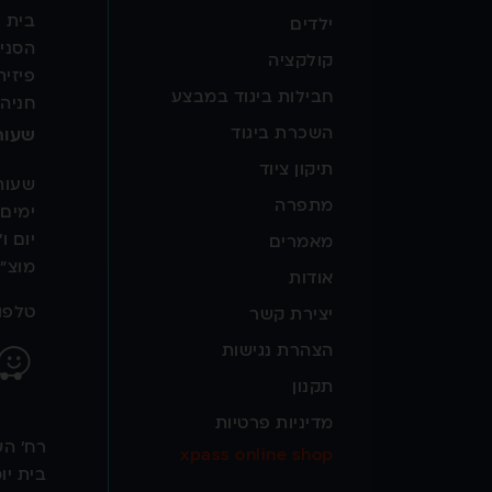
בית י
ילדים
הסניף
קולקציה
פיזית
חבילות ביגוד במבצע
חניה
השכרת ביגוד
שעות
תיקון ציוד
שעות
מתפרה
ימים א' –
יום ו' – 0:00
מאמרים
מוצ"ש
אודות
טלפון: 72204
יצירת קשר
הצהרת נגישות
תקנון
מדיניות פרטיות
רח' השלושה 3 
xpass online shop
בית יוס