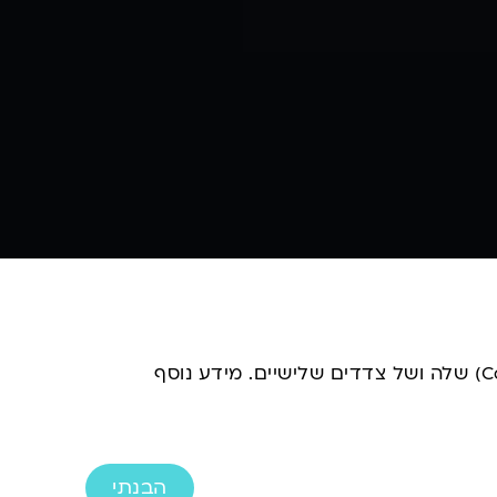
על מנת שנוכל להעניק לכם חווית גלישה מיטבית ולמטרות אנליטיקה, האתר עושה שימוש ב"עוגיות" (Cookies) שלה ושל צדדים שלישיים. מידע נוסף
הבנתי
משרד פרסום