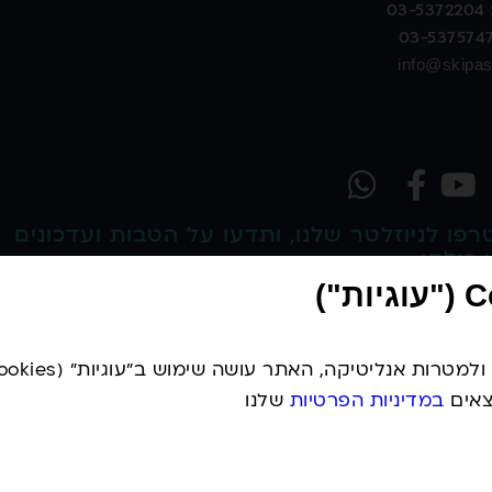
03-5372204
info@skipass
פו לניוזלטר שלנו, ותדעו על הטבות ועדכונים
 כולם:
שליחה
שר/ת קבלת דיוור/sms על עדכונים, הטבות ומבצעים שווים
י מאשר/ת את
מדיניות הפרטיות
של האתר
צאים
במדיניות הפרטיות
שלנו