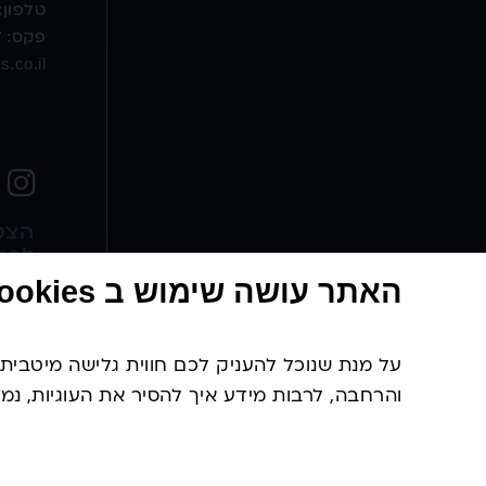
טל
פון:
פקס: 03-5375747
.co.il
הצטר
לפני
האתר עושה שימוש ב Cookies ("עוגיות")
אני מא
אנ
והרחבה, לרבות מידע איך להסיר את העוגיות, נמ
© כל הזכויות שמורות לסקיפס