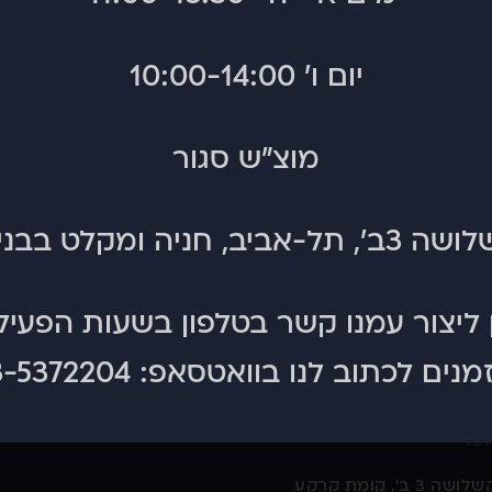
כמה עוד נשמע בעתיד.. ההוא ששבר את פרק כף היד ביום הראשו
יום ו' 10:00-14:00
י שלא הפסיק ליפול על הישבן ביומיים הראשונים, וכלה בדברים 
מוצ"ש סגור
, תל-אביב, חניה ומקלט בבניין.
 ליצור עמנו קשר בטלפון בשעות הפעיל
מנים לכתוב לנו בוואטסאפ:
3-5372204
Tel
רח' השלושה 3 ב', קומת קרקע