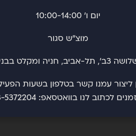
יום ו' 10:00-14:00
מוצ"ש סגור
, תל-אביב, חניה ומקלט בבניין.
 פרירייד עם טוויסט אמיתי – קצר, רחב וסופר־מגיב. המידות הקומפ
יות חדות בקלות ולתמרן בין עצים או שטחים צפופים. בזכות הגו
וה־nose המוגבה הבורד מאפשר ציפה מצוינת בפ
ד – מושלם למי שרוצה להרגיש קליל, זריז ולפתוח את הגלישה ל
 ליצור עמנו קשר בטלפון בשעות הפעיל
מנים לכתוב לנו בוואטסאפ:
3-5372204