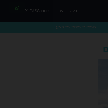
גיפט-קארד
חנות X-PASS
חבילות ביגוד במבצע