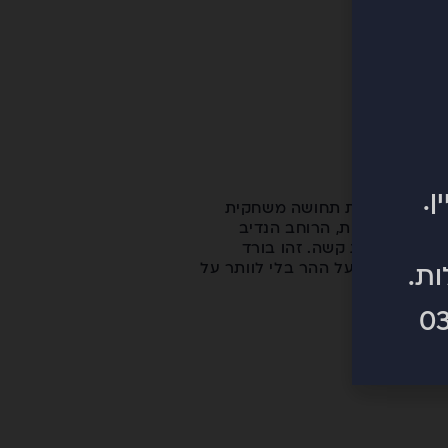
קטיות שלו נותנות תחושה משחקית
דל הקטן יחסית, הרוחב הנדיב
אודר, והפרופיל המשולב של GNU מספק אחיזה מדויקת גם בשלג קשה. זהו בורד
קווים חדשים על ההר בלי לוותר על
ות.
0