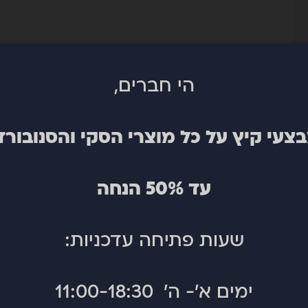
הי חברים,
 שמעניק גם ציפה קלה בפאודר וגם אחיזה חזקה במסלולים מהוד
צעי קיץ על כל מוצרי הסקי והסנובורד
ל קרח ושלג קשה, והעיצוב הרחב והיציב מאפשר קארבים ארוכים ונ
, ומוכן תמיד ל־cruise ארוך עם חיוך על הפנים.
עד 50% הנחה
שעות פתיחה עדכניות:
ימים א'- ה' 11:00-18:30