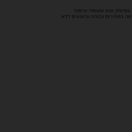
הפריסטייל של Never Summer, עם בנייה קשיחה במיוחד, פופ עוצמתי וכיפוף
צים שליטה במהירות גבוהה וביצועים ללא