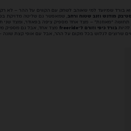
ית Burton הוא בורד שמיועד למי שאוהב לשחק עם הקווים על ההר – לא
ט־בק מודגש וזנב שטוח ורחב
, שמאפשר גם שליטה מדויקת בפני
 תחושה “מאוזנת” – מצד אחד מספיק ציפה בפאודר, ומצד שני ת
להיות
בורד כיפי וזורם ל־freeride
מצד אחד, אבל גם מספיק מש
דבר לגולשים שרוצים לגלוש בכל מקום על ההר, אבל עם אופי קצת שונ