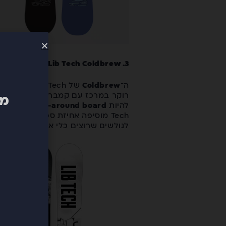
3. Lib Tech Coldbrew
ה־
Coldbrew
רוקר במרכז עם קמבר מתחת לרגליים)
מב
להיות
All-around board אמיתי
Tech מוסיפה אחיזת סכין חזקה ע
לגולשים שרוצים כלי אחד לכל ההר – קל לשליטה, כיפי