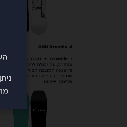
4. GNU Gremlin
השלושה 3ב'
ה־
Gremlin
של GNU הוא בורד
ומהירה, עם יכולת להיכנס ולצאת מפנ
שמחבר בין כיף טהור ליכולות פריריי
ניתן
שליטה ויציבות.
מוז