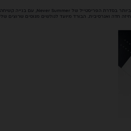
ה־Proto Ultra הוא הבורד המתקדם ביותר בסדרת 
Recurve T שמעניק אחיזה חדה ואגרסיבית. הבורד מיועד לגולשים מנוסים שרו