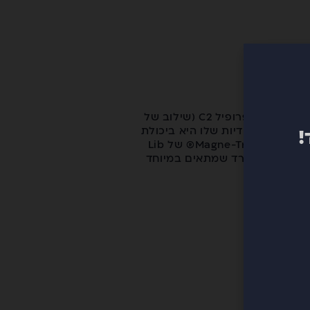
של Lib Tech הוא בורד אול־מאונטיין שמביא איתו גישה נינוחה אבל ביצועים מפתיעים. הוא בנוי עם פרופיל C2 (שילוב של
קים. הייחודיות שלו היא ביכולת
!
– כזה שנוסע חלק בכל תנאי בלי להרגיש כבד או טכני מדי. טכנולוגיית ה־Magne-Traction® של Lib
ינוחים. זהו בורד שמתאים במיוחד