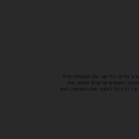
ו הוא נגזר מתוך סרט מדע בדיוני על יפן. עם הסוואלו-טייל
הוא הצהרת כוונות. הוא תוכנן לאנשים שרוצים לחתוך את
ם במסלול (Carving) שיגרמו לכולם בכיסאות של הרכבל לעצור את הנשימה. הוא