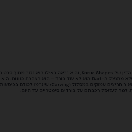
של Korua: מדובר בנשק יום הדין של Korua Shapes, והוא נראה כאיל
(Swallowtail) המוגזם שלו והרוחב שלא מתנצל, ה-Dart הוא לא עוד בורד – 
הפאודר כמו סכין יפנית, אבל גם להשאיר חריצים עמוקי
ות למה לעזאזל רכבתם על בורדים סימטריים עד היום.