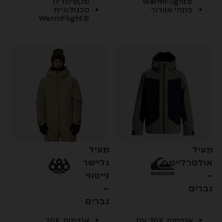
®WarmFlight
מקסימלית
פתחי אוורור
טכנולוגיית
®WarmFlight
מעיל
מעיל
אולטרלייט
גליישר
–
גייטווי
גברים
–
גברים
אטימות 20K עם
אטימות 20K