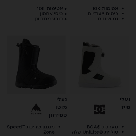
אטימות 10K
• אטימות 10K
כיסים ייעודיים
• כיסי אחסון
גמיש ונוח
• כובע מתכוונן
נעלי
נעלי
פייז
מוטו
ספידזון
מערכת ®BOA
מנגנון שריכת ™Speed
סוליית ®UniLite קלה
Zone