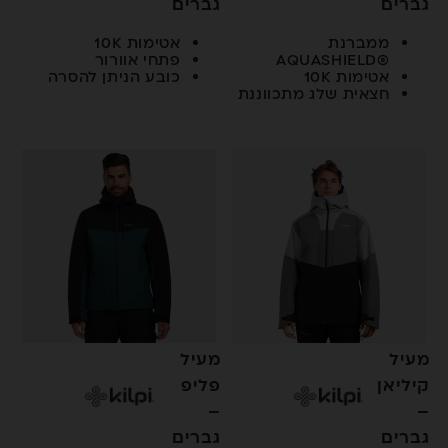
גברים
גברים
ממברנת
אטימות 10K
®AQUASHIELD
פתחי אוורור
אטימות 10K
כובע הניתן להסרה
חצאית שלג מתכווננת
מעיל
מעיל
קיליאן
פליפ
–
–
גברים
גברים