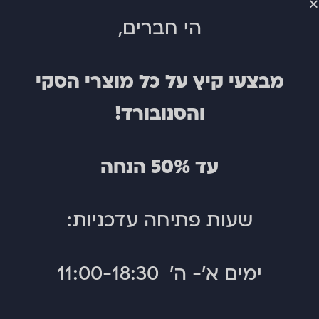
מעל קסדה
בידוד ®infiLOFT
הי חברים,
פתחי אוורור
אטימות 10K
בידוד ®infiLOFT
מבצעי קיץ על כל מוצרי הסקי
והסנובורד!
עד 50% הנחה
שעות פתיחה עדכניות:
מעיל
מעיל
DC-
דפיאנט
–
43
ימים א'- ה' 11:00-18:30
אנורק
גברים
–
גברים