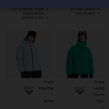
אטימות 10K
אטימות 10K
כיסים ייעודיים
חגורה אלסטית עם
חצאית שלג
אבזם ממותג
כובע מתכוונן
מעיל
מעיל
סנואו
אלופטד
ווינטר
–
רבל
נשים
–