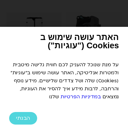
האתר עושה שימוש ב
Cookies ("עוגיות")
על מנת שנוכל להעניק לכם חווית גלישה מיטבית
נעלי
מעיל
ולמטרות אנליטיקה, האתר עושה שימוש ב"עוגיות"
ג׳אדג׳
פורטר
(Cookies) שלה ושל צדדים שלישיים. מידע נוסף
–
והרחבה, לרבות מידע איך להסיר את העוגיות,
נשים
נמצאים
במדיניות הפרטיות
שלנו
מערכת ®BOA כפולה
אטימות 30K
בידוד 3M™
פוך אמיתי יוקרתי
Thinsulate
בטנה עם גימור דוחה
הבנתי
פתחי אוורור
ריחות