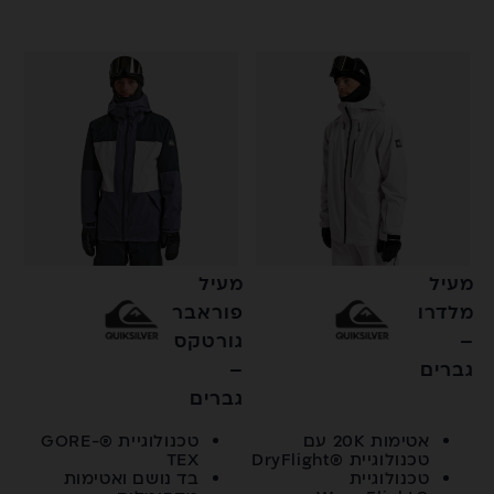
מעיל
מעיל
מלדרו
פוראבר
–
גורטקס
גברים
–
גברים
אטימות 20K עם
טכנולוגיית ®GORE-
טכנולוגיית ®DryFlight
TEX
טכנולוגיית
בד נושם ואטימות