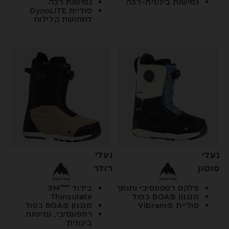
גמישות בינונית-רכה
גמישות רכה
סוליית DynoLITE
לתחושת קלילות
נעלי
נעלי
פוטון
רולר
פלקס רספונסיבי ותומך
בידוד ™3M™
מנגנון ®BOA כפול
Thinsulate
סוליית ®Vibram
מנגנון ®BOA כפול
רספונסיבי, גמישות
בינונית