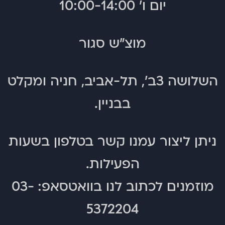
יום ו' 10:00-14:00
פתחי אוורור
אטימות 10K
כובע מותאם לחבישה
פתחי אוורור
מעל קסדה
כיסים ייעודיים
מוצ"ש סגור
אטימות 10K
השלושה 3ב', תל-אביב, חניה ומקלט
בבניין.
ניתן ליצור עמנו קשר בטלפון בשעות
הפעילות.
מעיל
מעיל
מוזמנים לכתוב לנו בוואטסאפ:
03-
פליפ
נייטלנד
–
–
5372204
נשים
נשים