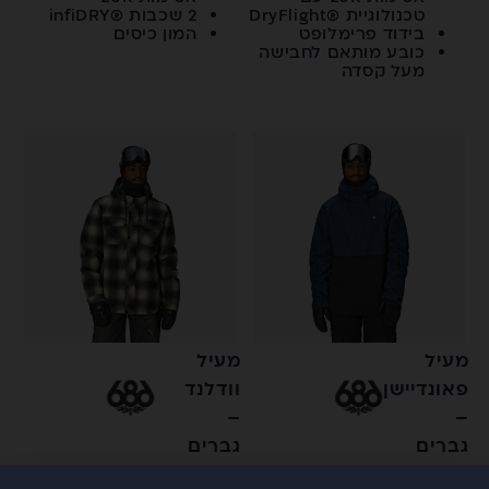
טכנולוגיית ®DryFlight
2 שכבות ®infiDRY
בידוד פרימלופט
המון כיסים
כובע מותאם לחבישה
מעל קסדה
מעיל
מעיל
פאונדיישן
וודלנד
–
–
גברים
גברים
כובע מותאם לחבישה
2 שכבות ®infiDRY