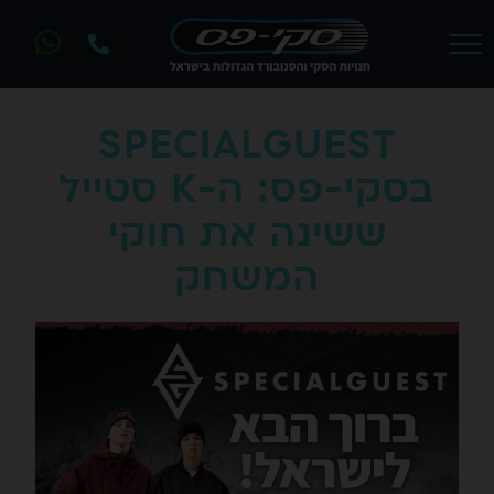
SPECIALGUEST
בסקי-פס: ה-K סטייל
ששינה את חוקי
המשחק