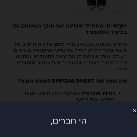
K-Style: הסטייל ששינה את חוקי המשחק גם
בביגוד הסנובורד
המותג SPECIALGUEST נולד מתוך תרבות הרחוב של
סיאול והפך למותג הבית של גולשי פריסטייל מובילים
בעולם. מותג שנמאס לו מהמראה הסטנדרטי ומחפש
את הנוכחות הצעירה והבועטת שאי אפשר להתעלם
ממנה.
מה הופך את SPECIALGUEST למותג חובה?
גזרות אוברסייז
שנותנות לכם חופש תנועה
מוחלט וסטייל אש
צבעים ועיצובים מקוריים
הי חברים,
עמידות טכנית גבוהה:
אל תתנו לסטייל להטעות
אתכם – מדובר בביגוד טכני עם עמידות גבוהה
למים (18,0000mm) ונושם