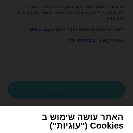
מוזמנים לסקי-פס חנות הסקי והסנובורד הגדולה
בישראל כדי להתרשם בעצמכם – רחוב השלושה 3ב',
תל אביב.
לפרטים נוספים שלחו לנו הודעת
WhatsApp
או התקשרו:
03-5372204
חזרה לכל המאמרים
האתר עושה שימוש ב
Cookies ("עוגיות")
ניווט מהיר