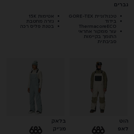
גברים
טכנולוגיית GORE-TEX
אטימות 15K
בידוד
גזרה מחטבת
ThermacoreECO
בטנת פליס רכה
עור ממקור אחראי
התומך בקיימות
סביבתית
הוט
בלאק
לאפ
מג׳יק