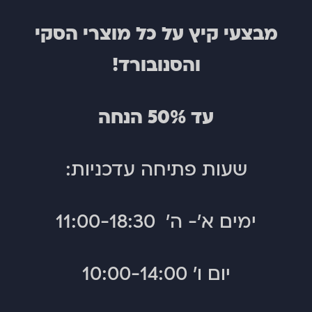
מבצעי קיץ על כל מוצרי הסקי
והסנובורד!
עד 50% הנחה
שעות פתיחה עדכניות:
כפפות
כפפות
פרופיל
גונדי
ימים א'- ה' 11:00-18:30
–
עור
גברים
גורטקס
–
יום ו' 10:00-14:00
גברים
מותאמות למסכי מגע
טכנולוגיית GORE-TEX
בידוד
בידוד