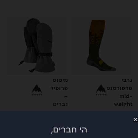
גרבי
מיטנס
פרפורמנס
פרופיל
–
mid-
weight
גברים
תערובת צמר מרינו
מותאמות למסכי מגע
מנדף ריחות
באגודל
ריפוד בעובי בינוני
בידוד
הי חברים,
ThermacoreECO
בטנת מיקרופייבר רכה