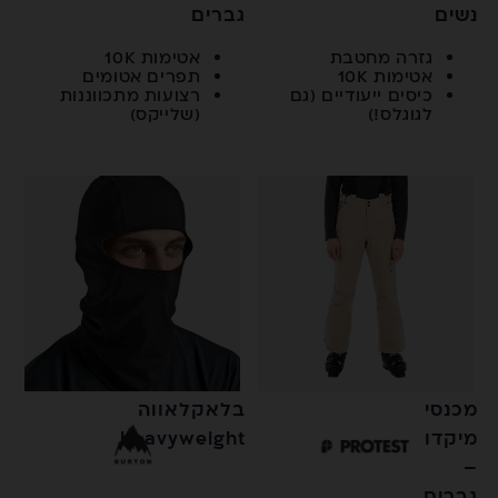
נשים
גברים
גזרה מחטבת
אטימות 10K
אטימות 10K
תפרים אטומים
כיסים ייעודיים (גם
רצועות מתכווננות
לגוגלס!)
(שלייקס)
מכנסי
בלאקלאווה
מיקדו
heavyweight
–
גברים