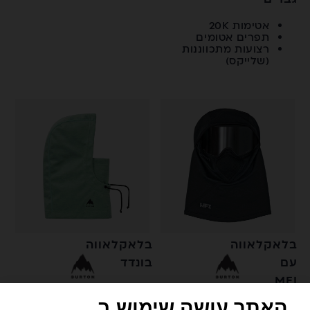
אטימות 20K
תפרים אטומים
רצועות מתכווננות
(שלייקס)
בלאקלאווה
בלאקלאווה
עם
בונדד
MFI
האתר עושה שימוש ב