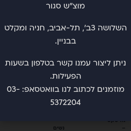
מוצ"ש סגור
ThermacoreECO
ThermacoreECO
בטנת מיקרופייבר רכה
עור ממקור אחראי
התומך בקיימות
סביבתית
השלושה 3ב', תל-אביב, חניה ומקלט
בבניין.
ניתן ליצור עמנו קשר בטלפון בשעות
הפעילות.
מוזמנים לכתוב לנו בוואטסאפ:
03-
מיטנס
מכנסי
5372204
גונדי
רייזינג
עור
היי
גורטקס
–
–
נשים