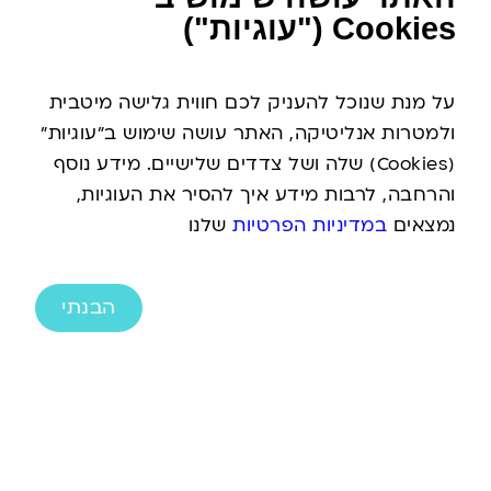
Cookies ("עוגיות")
על מנת שנוכל להעניק לכם חווית גלישה מיטבית
ולמטרות אנליטיקה, האתר עושה שימוש ב"עוגיות"
(Cookies) שלה ושל צדדים שלישיים. מידע נוסף
והרחבה, לרבות מידע איך להסיר את העוגיות,
נמצאים
במדיניות הפרטיות
שלנו
בלאקלאווה
מעיל
פליס
לידר
–
הבנתי
בנים
להתרשמות מהמלאי הענק במלואו יש להגיע
לסקי-פס מגה סטור תל-אביב